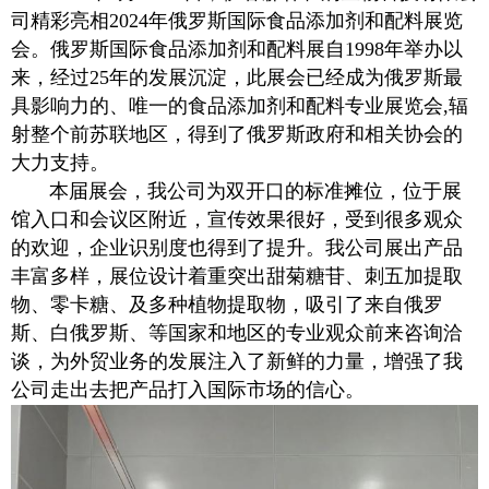
司精彩亮
相
202
4
年俄罗斯国际食品添加剂和配料展览
会。俄罗斯国际食品添加剂和配料展
自
199
8
年举办以
来，经
过
2
5
年的发展沉淀，此展会已经成为俄罗斯最
具影响力的、唯一的食品添加剂和配料专业展览
会
,
辐
射整个前苏联地区，得到了俄罗斯政府和相关协会的
大力支持。
本届展会，我公司为双开口的标准摊位，位于展
馆入口和会议区附近，宣传效果很好，受到很多观众
的欢迎，企业识别度也得到了提升。我公司展出产品
丰富多样，展位设计着重突出甜菊糖苷、刺五加提取
物、零卡糖、及多种植物提取物，吸引了来自俄罗
斯、白俄罗斯、等国家和地区的专业观众前来咨询洽
谈，为外贸业务的发展注入了新鲜的力量，增强了我
公司走出去把产品打入国际市场的信心。